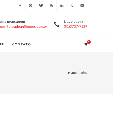
Facebook
Instagram
Twitter
Youtube
Linkedin
+55(51)3737-
uniformes@pleiadeun
 uma mensagem
Ligue agora
rmes@pleiadeuniformes.com.br
(51)3737-7139
7139
0
UT
CONTATO
Home
Blog